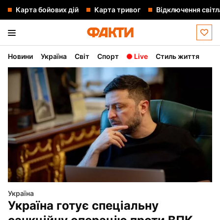
Карта бойових дій
Карта тривог
Відключення світл
Новини
Україна
Світ
Спорт
Live
Стиль життя
Україна
Україна готує спеціальну