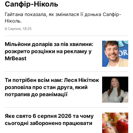
Сапфір-Ніколь
Гайтана показала, як змінилася її донька Сапфір-
Ніколь.
6 Серпня, 18:25
Мільйони доларів за пів хвилини:
розкрито розцінки на рекламу у
MrBeast
Ти потрібен всім нам: Леся Нікітюк
розповіла про стан друга, який
потрапив до реанімації
Яке свято 6 серпня 2026 та чому
сьогодні заборонено працювати