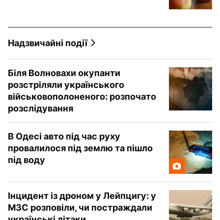
Надзвичайні події
Біля Волновахи окупанти
розстріляли українського
військовополоненого: розпочато
розслідування
В Одесі авто під час руху
провалилося під землю та пішло
під воду
Інцидент із дроном у Лейпцигу: у
МЗС розповіли, чи постраждали
українські літаки